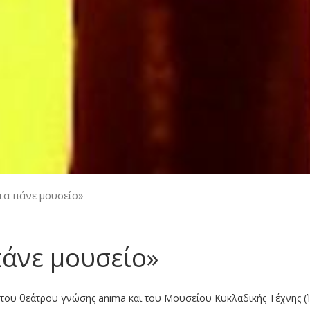
α πάνε μουσείο»
άνε μουσείο»
ς του θεάτρου γνώσης anima και του Μουσείου Κυκλαδικής Τέχνης (