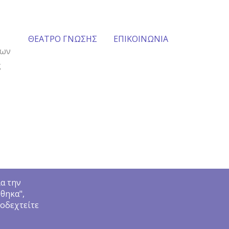
ΘΕΑΤΡΟ ΓΝΩΣΗΣ
ΕΠΙΚΟΙΝΩΝΙΑ
των
ς
ια την
θηκα",
ποδεχτείτε