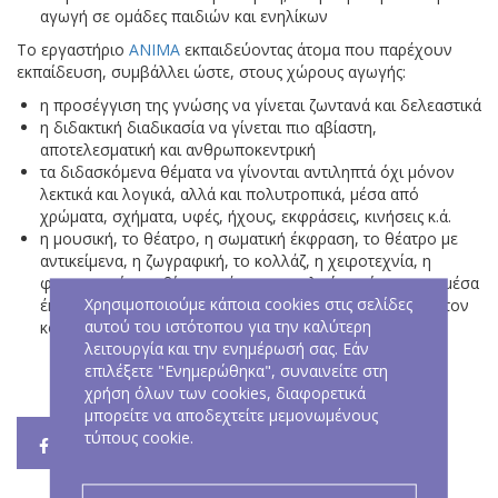
αγωγή σε ομάδες παιδιών και ενηλίκων
Το εργαστήριο
ΑΝΙΜΑ
εκπαιδεύοντας άτομα που παρέχουν
εκπαίδευση, συμβάλλει ώστε, στους χώρους αγωγής:
η προσέγγιση της γνώσης να γίνεται ζωντανά και δελεαστικά
η διδακτική διαδικασία να γίνεται πιο αβίαστη,
αποτελεσματική και ανθρωποκεντρική
τα διδασκόμενα θέματα να γίνονται αντιληπτά όχι μόνον
λεκτικά και λογικά, αλλά και πολυτροπικά, μέσα από
χρώματα, σχήματα, υφές, ήχους, εκφράσεις, κινήσεις κ.ά.
η μουσική, το θέατρο, η σωματική έκφραση, το θέατρο με
αντικείμενα, η ζωγραφική, το κολλάζ, η χειροτεχνία, η
φωτογραφία, το βίντεο κ.ά. να αποτελούν τρόπους και μέσα
Χρησιμοποιούμε κάποια cookies στις σελίδες
έκφρασης των ατομικών διαφορών και αντιλήψεων για τον
αυτού του ιστότοπου για την καλύτερη
κόσμο.
λειτουργία και την ενημέρωσή σας. Εάν
επιλέξετε "Ενημερώθηκα", συναινείτε στη
χρήση όλων των cookies, διαφορετικά
μπορείτε να αποδεχτείτε μεμονωμένους
τύπους cookie.