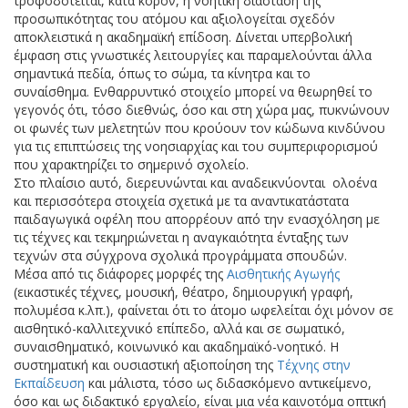
τροφοδοτείται, κατά κόρον, η νοητική διάσταση της
προσωπικότητας του ατόμου και αξιολογείται σχεδόν
αποκλειστικά η ακαδημαϊκή επίδοση. Δίνεται υπερβολική
έμφαση στις γνωστικές λειτουργίες και παραμελούνται άλλα
σημαντικά πεδία, όπως το σώμα, τα κίνητρα και το
συναίσθημα. Ενθαρρυντικό στοιχείο μπορεί να θεωρηθεί το
γεγονός ότι, τόσο διεθνώς, όσο και στη χώρα μας, πυκνώνουν
οι φωνές των μελετητών που κρούουν τον κώδωνα κινδύνου
για τις επιπτώσεις της νοησιαρχίας και του συμπεριφορισμού
που χαρακτηρίζει το σημερινό σχολείο.
Στο πλαίσιο αυτό, διερευνώνται και αναδεικνύονται ολοένα
και περισσότερα στοιχεία σχετικά με τα αναντικατάστατα
παιδαγωγικά οφέλη που απορρέουν από την ενασχόληση με
τις τέχνες και τεκμηριώνεται η αναγκαιότητα ένταξης των
τεχνών στα σύγχρονα σχολικά προγράμματα σπουδών.
Μέσα από τις διάφορες μορφές της
Αισθητικής Αγωγής
(εικαστικές τέχνες, μουσική, θέατρο, δημιουργική γραφή,
πολυμέσα κ.λπ.), φαίνεται ότι το άτομο ωφελείται όχι μόνον σε
αισθητικό-καλλιτεχνικό επίπεδο, αλλά και σε σωματικό,
συναισθηματικό, κοινωνικό και ακαδημαϊκό-νοητικό. Η
συστηματική και ουσιαστική αξιοποίηση της
Τέχνης στην
Εκπαίδευση
και μάλιστα, τόσο ως διδασκόμενο αντικείμενο,
όσο και ως διδακτικό εργαλείο, είναι μια νέα καινοτόμα οπτική