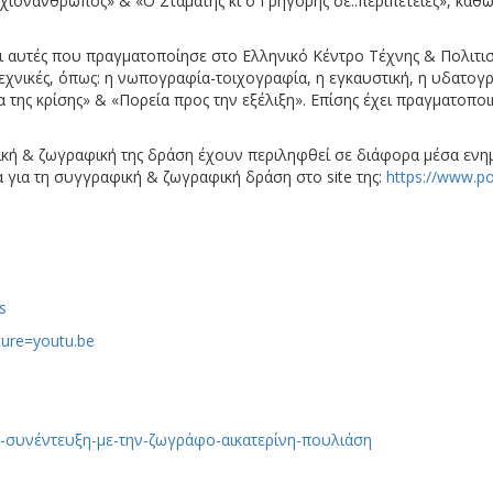
ς χιονάνθρωπος» & «Ο Σταμάτης κι ο Γρηγόρης σε..περιπέτειες», καθ
ναι αυτές που πραγματοποίησε στο Ελληνικό Κέντρο Τέχνης & Πολιτι
εχνικές, όπως: η νωπογραφία-τοιχογραφία, η εγκαυστική, η υδατογρα
α της κρίσης» & «Πορεία προς την εξέλιξη». Επίσης έχει πραγματοποι
κή & ζωγραφική της δράση έχουν περιληφθεί σε διάφορα μέσα ενη
 για τη συγγραφική & ζωγραφική δράση στο site της:
https://www.pou
s
ure=youtu.be
6-συνέντευξη-με-την-ζωγράφο-αικατερίνη-πουλιάση