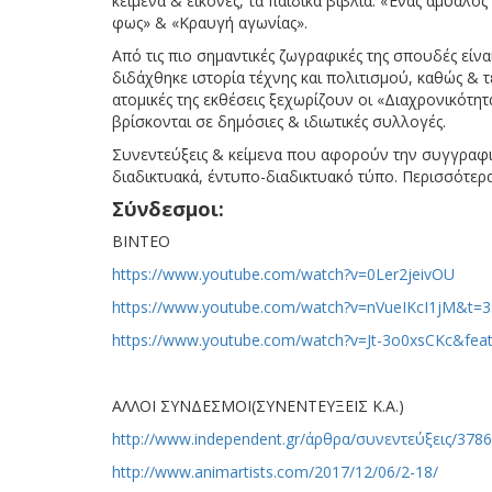
κείμενα & εικόνες, τα παιδικά βιβλία: «Ένας άμυαλο
φως» & «Κραυγή αγωνίας».
Από τις πιο σημαντικές ζωγραφικές της σπουδές εί
διδάχθηκε ιστορία τέχνης και πολιτισμού, καθώς & τ
ατομικές της εκθέσεις ξεχωρίζουν οι «Διαχρονικότητ
βρίσκονται σε δημόσιες & ιδιωτικές συλλογές.
Συνεντεύξεις & κείμενα που αφορούν την συγγραφι
διαδικτυακά, έντυπο-διαδικτυακό τύπο. Περισσότερα
Σύνδεσμοι:
ΒΙΝΤΕΟ
https://www.youtube.com/watch?v=0Ler2jeivOU
https://www.youtube.com/watch?v=nVueIKcI1jM&t=3
https://www.youtube.com/watch?v=Jt-3o0xsCKc&feat
ΑΛΛΟΙ ΣΥΝΔΕΣΜΟΙ(ΣΥΝΕΝΤΕΥΞΕΙΣ Κ.Α.)
http://www.independent.gr/άρθρα/συνεντεύξεις/378
http://www.animartists.com/2017/12/06/2-18/