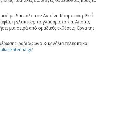
ώς & τις ποιητικές συλλογές «Οδεύοντας προς το
σμού με δάσκαλο τον Αντώνη Κουρτικάκη. Εκεί
φία, η γλυπτική, το γλασαριστό κ.α. Από τις
ήσει μια σειρά από ομαδικές εκθέσεις. Έργα της
μέρωσης: ραδιόφωνο & κανάλια τηλεοπτικά-
liasikaterina.gr/