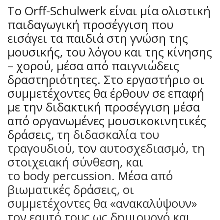
To
Orff
-
Schulwerk
είναι μία ολιστική
παιδαγωγική προσέγγιση που
εισάγει τα παιδιά στη γνώση της
μουσικής, του λόγου και της κίνησης
– χορού, μέσα από παιγνιώδεις
δραστηριότητες. Στο εργαστήριο οι
συμμετέχοντες θα έρθουν σε επαφή
με την διδακτική προσέγγιση μέσα
από οργανωμένες μουσικοκινητικές
δράσεις,
τη διδασκαλία του
τραγουδιού,
τον
αυτοσχεδιασμό, τη
στοιχειακή σύνθεση, και
το
body percussion
. Μέσα από
βιωματικές δράσεις, οι
συμμετέχοντες θα «ανακαλύψουν»
τον εαυτό τους ως δημιουργό και