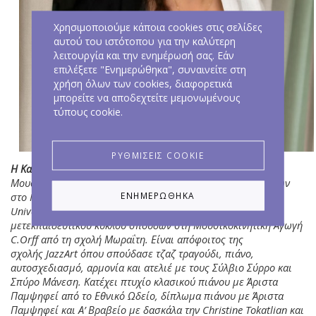
Χρησιμοποιούμε κάποια cookies στις σελίδες
αυτού του ιστότοπου για την καλύτερη
λειτουργία και την ενημέρωσή σας. Εάν
επιλέξετε "Ενημερώθηκα", συναινείτε στη
χρήση όλων των cookies, διαφορετικά
μπορείτε να αποδεχτείτε μεμονωμένους
τύπους cookie.
ΡΥΘΜΊΣΕΙΣ COOKIE
Η Κατερίνα Αδαμοπούλου
κατέχει διδακτορικό δίπλωμα στη
Μουσική Παιδαγωγική (E.U.C.), μεταπτυχιακό τίτλο σπουδών
στο Music Business Management (Westminster
ΕΝΗΜΕΡΏΘΗΚΑ
University,
London
) και είναι απόφοιτος του τριετή
μετεκπαιδευτικού κύκλου σπουδών στη Μουσικοκινητική Αγωγή
C.Orff από τη σχολή Μωραΐτη. Είναι απόφοιτος της
σχολής
JazzArt
όπου σπούδασε τζαζ τραγούδι, πιάνο,
αυτοσχεδιασμό, αρμονία και ατελιέ με τους Σύλβιο Σύρρο και
Σπύρο Μάνεση. Κατέχει πτυχίο κλασικού πιάνου με Άριστα
Παμψηφεί από το Εθνικό Ωδείο, δίπλωμα πιάνου με Άριστα
Παμψηφεί και Α’ Βραβείο με δασκάλα την C
hristine Tokatlian
και