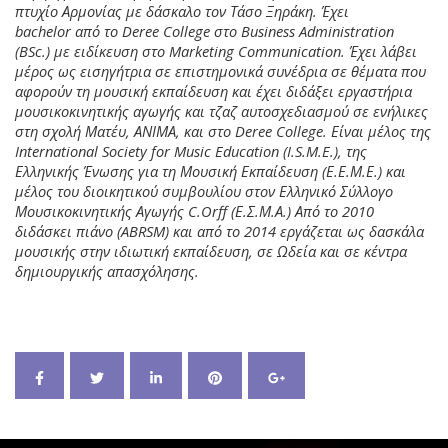
πτυχίο Αρμονίας με δάσκαλο τον Τάσο Ξηράκη. Έχει
bachelor
από το
Deree College
στο
Business Administration
(BSc.)
με ειδίκευση στο
Marketing Communication.
Έχει λάβει
μέρος ως εισηγήτρια σε επιστημονικά συνέδρια σε θέματα που
αφορούν τη μουσική εκπαίδευση και έχει διδάξει εργαστήρια
μουσικοκινητικής αγωγής και τζαζ αυτοσχεδιασμού σε ενήλικες
στη σχολή Ματέυ, ΑΝΙΜΑ, και στο
Deree College
. Είναι μέλος της
International Society for Music Education (I.S.M.E.), της
Ελληνικής Ένωσης για τη Μουσική Εκπαίδευση (Ε.Ε.Μ.Ε.) και
μέλος του διοικητικού συμβουλίου στον Ελληνικό Σύλλογο
Μουσικοκινητικής Αγωγής C.
Orff
(Ε.Σ.Μ.Α.) Από το 2010
διδάσκει πιάνο (ABRSM) και από το 2014 εργάζεται ως δασκάλα
μουσικής στην ιδιωτική εκπαίδευση, σε Ωδεία και σε κέντρα
δημιουργικής απασχόλησης.